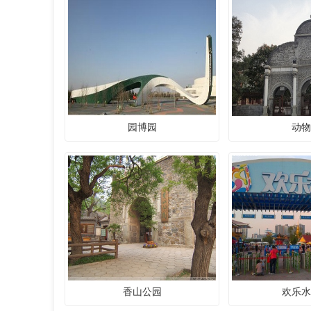
园博园
动物
香山公园
欢乐水