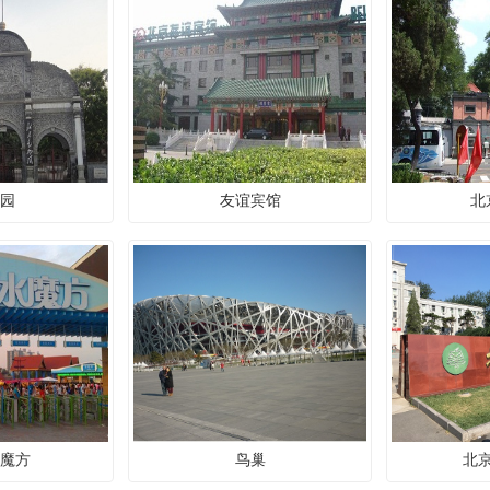
园
友谊宾馆
北
魔方
鸟巢
北